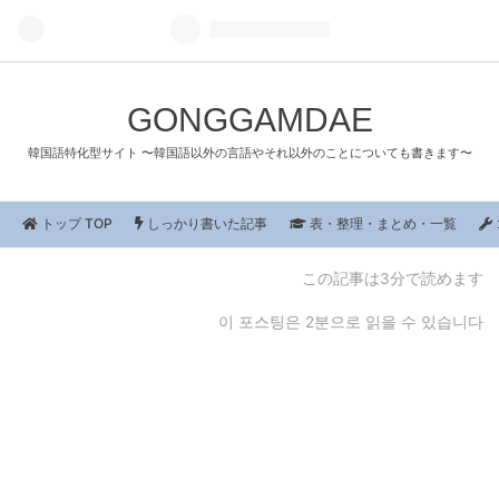
GONGGAMDAE
韓国語特化型サイト 〜韓国語以外の言語やそれ以外のことについても書きます〜
トップ TOP
しっかり書いた記事
表・整理・まとめ・一覧
この記事は3分で読めます
이 포스팅은 2분으로 읽을 수 있습니다