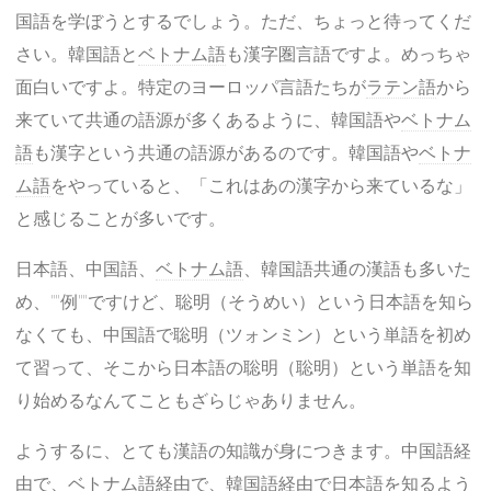
国語を学ぼうとするでしょう。ただ、ちょっと待ってくだ
さい。韓国語と
ベトナム語
も漢字圏言語ですよ。めっちゃ
面白いですよ。特定のヨーロッパ言語たちが
ラテン語
から
来ていて共通の語源が多くあるように、韓国語や
ベトナム
語
も漢字という共通の語源があるのです。韓国語や
ベトナ
ム語
をやっていると、「これはあの漢字から来ているな」
と感じることが多いです。
日本語、中国語、
ベトナム語
、韓国語共通の漢語も多いた
め、""例""ですけど、聡明（そうめい）という日本語を知ら
なくても、中国語で聡明（ツォンミン）という単語を初め
て習って、そこから日本語の聡明（聡明）という単語を知
り始めるなんてこともざらじゃありません。
ようするに、とても漢語の知識が身につきます。中国語経
由で、
ベトナム語
経由で、韓国語経由で日本語を知るよう