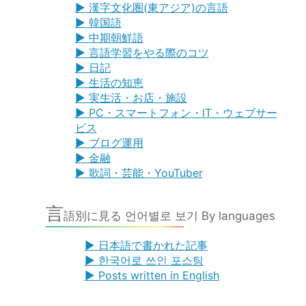
▶ 漢字文化圏(東アジア)の言語
▶ 韓国語
▶ 中期朝鮮語
▶ 言語学習をやる際のコツ
▶ 日記
▶ 生活の知恵
▶ 実生活・お店・施設
▶ PC・スマートフォン・IT・ウェブサー
ビス
▶ ブログ運用
▶ 金融
▶ 歌詞・芸能・YouTuber
言
語別に見る 언어별로 보기 By languages
▶ 日本語で書かれた記事
▶ 한국어로 쓰인 포스팅
▶ Posts written in English