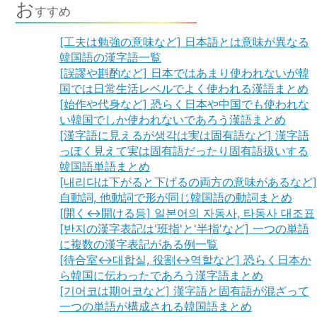
お
すすめ
[工夫は勉強の意味など] 日本語とは意味が異なる
韓国語の漢字語一覧
[誤謬や斟酌など] 日本ではあまり使われないが韓
国では日常生活レベルでよく使われる漢語まとめ
[始作や代身など] 恐らく日本や中国でも使われな
い韓国でしか使われないであろう漢語まとめ
[漢字語に見えるが생각は実は固有語など] 漢字語
っぽく見えて実は固有語だったり固有語扱いする
韓国語単語まとめ
[내리다は下がると下げるの両方の意味があるなど]
自動詞, 他動詞で形が同じ韓国語の動詞まとめ
[開く↔開ける등] 일본어의 자동사, 타동사 대조표
[반지の漢字表記は'班指'と'半指'など] 一つの単語
に複数の漢字表記がある例一覧
[待合室↔대합실, 役割↔역할など] 恐らく日本か
ら韓国に伝わったであろう漢字語まとめ
[기어코は期어코など] 漢字語と固有語が混ざって
一つの単語が構成される韓国語まとめ