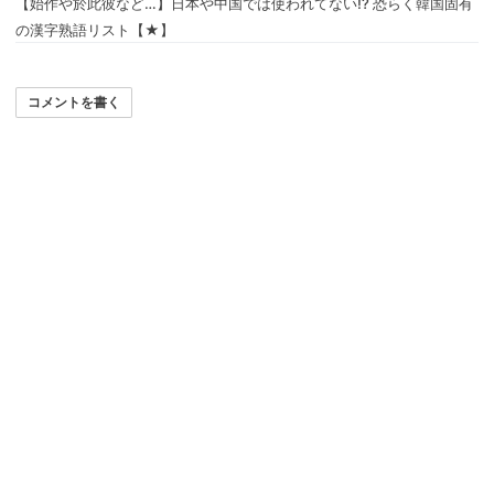
【始作や於此彼など…】日本や中国では使われてない!? 恐らく韓国固有
の漢字熟語リスト【★】
コメントを書く